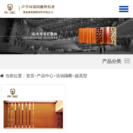
吸
音
隔
材
音
铝
料
减
质
活
震
材
动
静
产品分类
料
隔
音
砂
当前位置：
首页
>
产品中心
>
活动隔断
>
超高型
断
舱
岩
隔
板
音
门