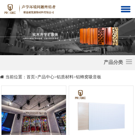
吸
音
隔
材
音
铝
料
减
质
活
震
材
动
静
产品分类
料
隔
音
砂
当前位置：
首页
>
产品中心
>
铝质材料
>
铝蜂窝吸音板
断
舱
岩
隔
板
音
门