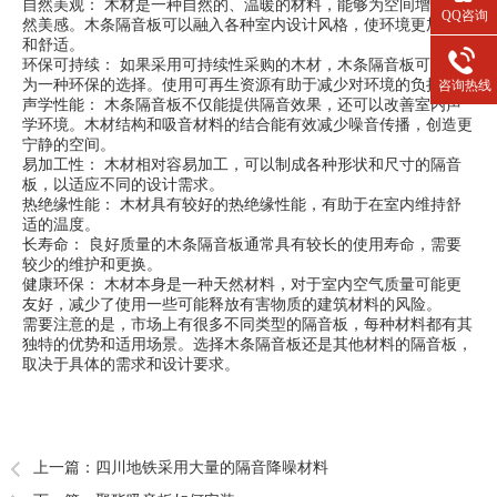
自然美观： 木材是一种自然的、温暖的材料，能够为空间增添自
QQ咨询
然美感。木条隔音板可以融入各种室内设计风格，使环境更加温馨
和舒适。
环保可持续： 如果采用可持续性采购的木材，木条隔音板可以成
为一种环保的选择。使用可再生资源有助于减少对环境的负担。
咨询热线
声学性能： 木条隔音板不仅能提供隔音效果，还可以改善室内声
学环境。木材结构和吸音材料的结合能有效减少噪音传播，创造更
宁静的空间。
易加工性： 木材相对容易加工，可以制成各种形状和尺寸的隔音
板，以适应不同的设计需求。
热绝缘性能： 木材具有较好的热绝缘性能，有助于在室内维持舒
适的温度。
长寿命： 良好质量的木条隔音板通常具有较长的使用寿命，需要
较少的维护和更换。
健康环保： 木材本身是一种天然材料，对于室内空气质量可能更
友好，减少了使用一些可能释放有害物质的建筑材料的风险。
需要注意的是，市场上有很多不同类型的隔音板，每种材料都有其
独特的优势和适用场景。选择木条隔音板还是其他材料的隔音板，
取决于具体的需求和设计要求。
上一篇：
四川地铁采用大量的隔音降噪材料